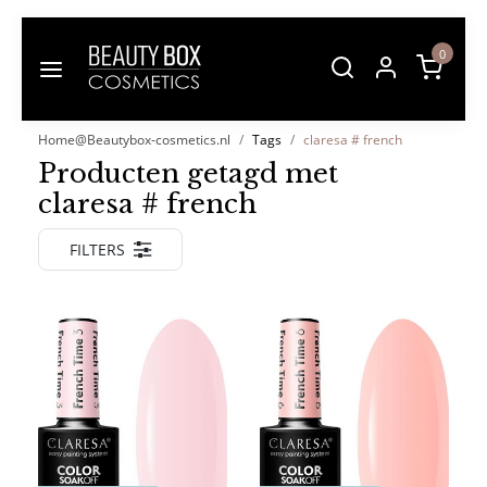
0
Home@Beautybox-cosmetics.nl
Tags
claresa # french
Producten getagd met
claresa # french
FILTERS