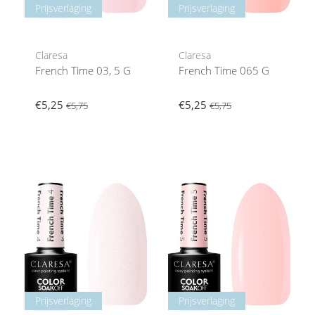
Prijsverlaging
Prijsverlaging
Claresa
Claresa
French Time 03, 5 G
French Time 065 G
€5,25
€5,25
€5,75
€5,75
Prijsverlaging
Prijsverlaging