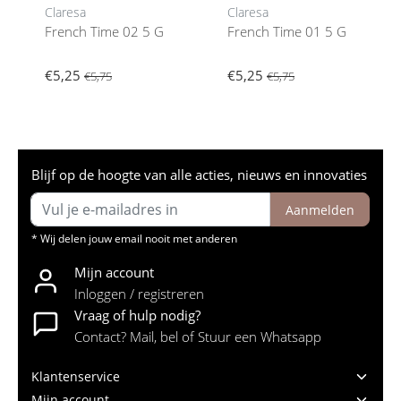
Claresa
Claresa
French Time 02 5 G
French Time 01 5 G
€5,25
€5,25
€5,75
€5,75
Blijf op de hoogte van alle acties, nieuws en innovaties
Aanmelden
* Wij delen jouw email nooit met anderen
Mijn account
Inloggen / registreren
Vraag of hulp nodig?
Contact? Mail, bel of Stuur een Whatsapp
Klantenservice
Mijn account