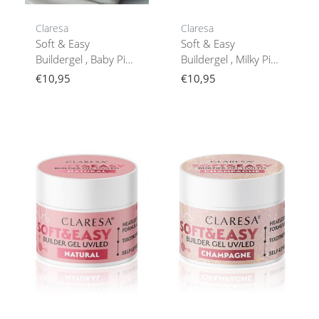
Claresa
Claresa
Soft & Easy
Soft & Easy
Buildergel , Baby Pink
Buildergel , Milky Pink
, Nailstyling
Nailstyling
€10,95
€10,95