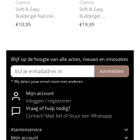
Claresa
Claresa
Soft & Easy
Soft & Easy
Buildergel Naturel
Buildergel ,
Nailstyling12 G
Champagne
€10,95
€19,95
Blijf op de hoogte van alle acties, nieuws en innovaties
Aanmelden
* Wij delen jouw email nooit met anderen
Mijn account
Inloggen / registreren
Vraag of hulp nodig?
Contact? Mail, bel of Stuur een Whatsapp
Klantenservice
Mijn account