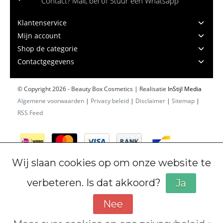
Contact? Mail, bel of Stuur een Whatsapp
Klantenservice
Mijn account
Shop de categorie
Contactgegevens
© Copyright 2026 - Beauty Box Cosmetics | Realisatie
InStijl Media
Algemene voorwaarden
|
Privacy beleid
|
Disclaimer
|
Sitemap
|
RSS Feed
Wij slaan cookies op om onze website te
verbeteren. Is dat akkoord?
Ja
Nee