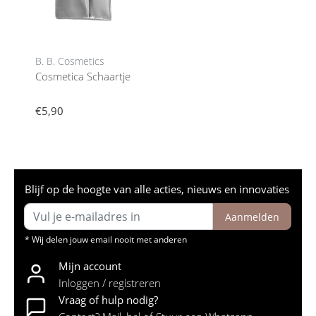
B. B. Cosmetics
Cosmetica Schaartje
€5,90
Blijf op de hoogte van alle acties, nieuws en innovaties
Aanmelden
* Wij delen jouw email nooit met anderen
Mijn account
Inloggen / registreren
Vraag of hulp nodig?