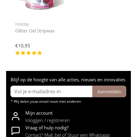
Holiday
Glitter Gel Stripwax
€10,95
Blijf op de hoogte van alle acties, nieuws en innovaties
Aanmelden
* Wij delen jouw email nooit met anderen
Mijn account
Inloggen / registreren
Vraag of hulp nodig?
Contact? Mail, bel of Stuur een Whatsapp