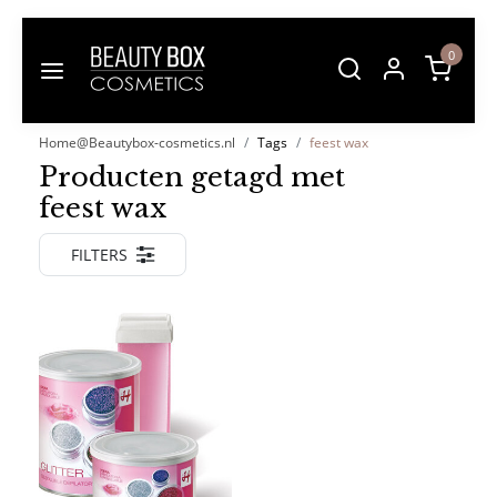
0
Home@Beautybox-cosmetics.nl
Tags
feest wax
Producten getagd met
feest wax
FILTERS