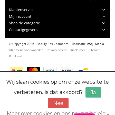
Klantenservice
Mijn account
Shop de categorie
Contactgegevens
© Copyright 2026 - Beauty Box Cosmetics | Realisatie
InStijl Media
Algemene voorwaarden
|
Privacy beleid
|
Disclaimer
|
Sitemap
|
RSS Feed
Wij slaan cookies op om onze website te
verbeteren. Is dat akkoord?
Ja
Nee
Meer over cookies en ons privacybeleid »