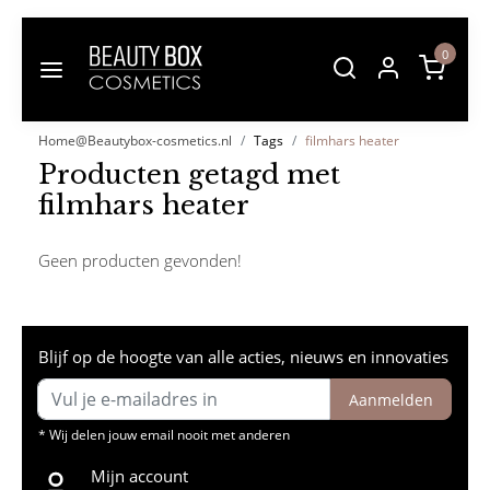
0
Home@Beautybox-cosmetics.nl
Tags
filmhars heater
Producten getagd met
filmhars heater
Geen producten gevonden!
Blijf op de hoogte van alle acties, nieuws en innovaties
Aanmelden
* Wij delen jouw email nooit met anderen
Mijn account