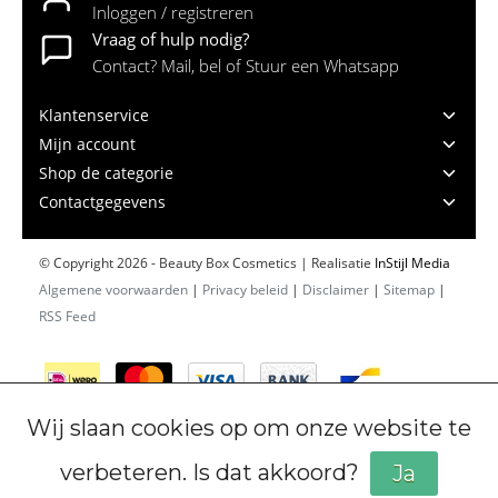
Inloggen / registreren
Vraag of hulp nodig?
Contact? Mail, bel of Stuur een Whatsapp
Klantenservice
Mijn account
Shop de categorie
Contactgegevens
© Copyright 2026 - Beauty Box Cosmetics | Realisatie
InStijl Media
Algemene voorwaarden
|
Privacy beleid
|
Disclaimer
|
Sitemap
|
RSS Feed
Wij slaan cookies op om onze website te
verbeteren. Is dat akkoord?
Ja