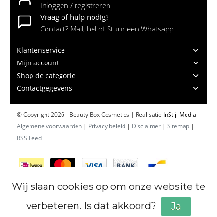
Inloggen / registreren
Vraag of hulp nodig?
Contact? Mail, bel of Stuur een Whatsapp
Klantenservice
Mijn account
Shop de categorie
Contactgegevens
© Copyright 2026 - Beauty Box Cosmetics | Realisatie
InStijl Media
Algemene voorwaarden
|
Privacy beleid
|
Disclaimer
|
Sitemap
|
RSS Feed
Wij slaan cookies op om onze website te
verbeteren. Is dat akkoord?
Ja