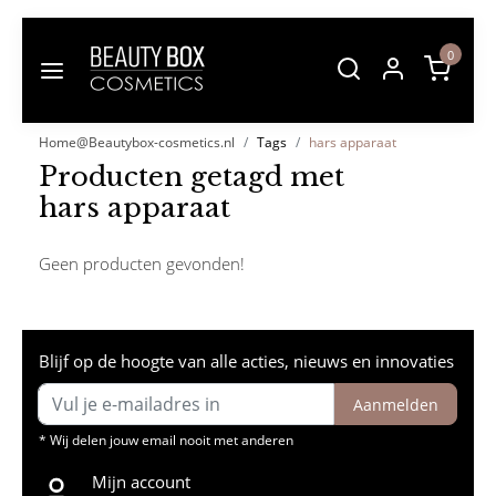
0
Home@Beautybox-cosmetics.nl
Tags
hars apparaat
Producten getagd met
hars apparaat
Geen producten gevonden!
Blijf op de hoogte van alle acties, nieuws en innovaties
Aanmelden
* Wij delen jouw email nooit met anderen
Mijn account