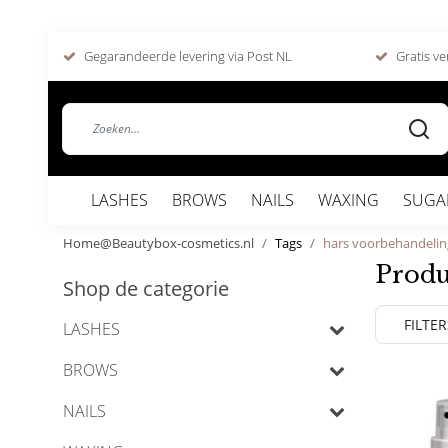
Gegarandeerde levering via Post NL
Gratis ve
LASHES
BROWS
NAILS
WAXING
SUGA
Home@Beautybox-cosmetics.nl
Tags
hars voorbehandelin
Produ
Shop de categorie
FILTER
LASHES
BROWS
NAILS