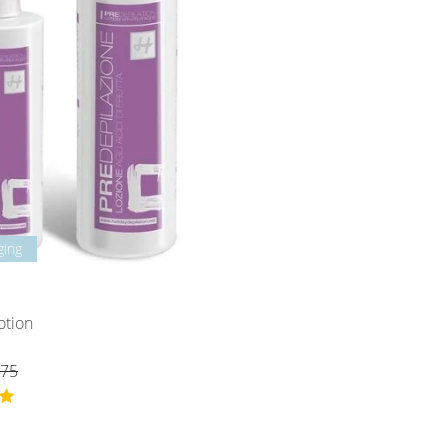
ging
otion
,75