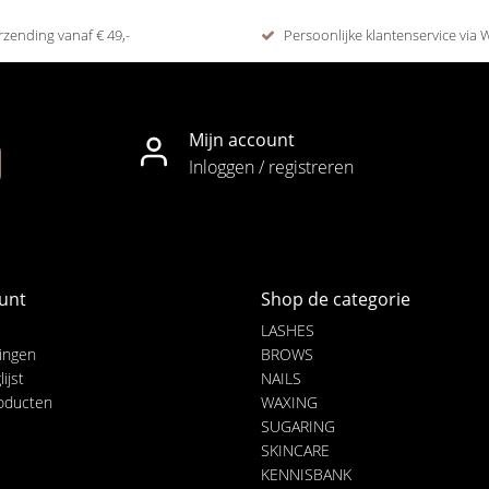
rzending vanaf € 49,-
Persoonlijke klantenservice via
Mijn account
Inloggen / registreren
unt
Shop de categorie
LASHES
lingen
BROWS
ijst
NAILS
roducten
WAXING
SUGARING
SKINCARE
KENNISBANK