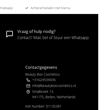
 Whatsapp
Achteraf betalen met Klarna
Vraag of hulp nodig?
Contact? Mail, bel of Stuur een Whatsapp
Contactgegevens
Beauty Box Cosmetics
+31624534036
info@beautyboxcosmetics.nl
Smalbroek 13
9411TS, Beilen, Netherlands
KvK Number: 01135381