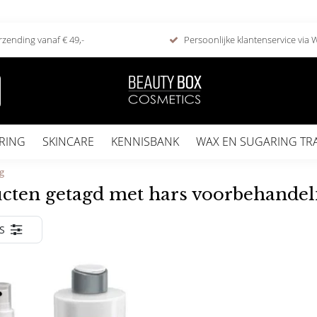
rzending vanaf € 49,-
Persoonlijke klantenservice via
RING
SKINCARE
KENNISBANK
WAX EN SUGARING TR
g
cten getagd met hars voorbehandel
S