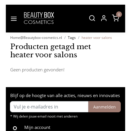
0
Home@Beautybox-cosmetics.nl
Tags
heater voor salons
Producten getagd met
heater voor salons
Geen producten gevonden!
Blijf op de hoogte van alle acties, nieuws en innovaties
Aanmelden
* Wij delen jouw email nooit met anderen
Mijn account