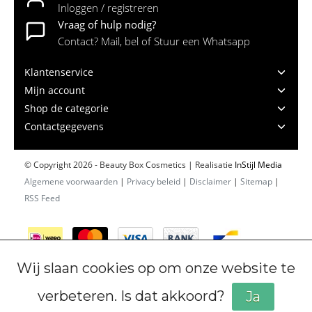
Inloggen / registreren
Vraag of hulp nodig?
Contact? Mail, bel of Stuur een Whatsapp
Klantenservice
Mijn account
Shop de categorie
Contactgegevens
© Copyright 2026 - Beauty Box Cosmetics | Realisatie
InStijl Media
Algemene voorwaarden
|
Privacy beleid
|
Disclaimer
|
Sitemap
|
RSS Feed
Wij slaan cookies op om onze website te
verbeteren. Is dat akkoord?
Ja