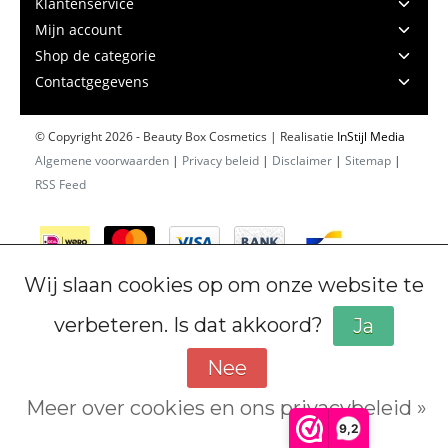
Klantenservice
Mijn account
Shop de categorie
Contactgegevens
© Copyright 2026 - Beauty Box Cosmetics | Realisatie
InStijl Media
Algemene voorwaarden
|
Privacy beleid
|
Disclaimer
|
Sitemap
|
RSS Feed
Wij slaan cookies op om onze website te
verbeteren. Is dat akkoord?
Ja
Nee
Meer over cookies en ons privacybeleid »
Cookiebeleid
9,2