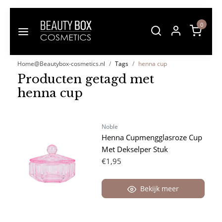
0
Home@Beautybox-cosmetics.nl
Tags
henna cup
Producten getagd met
henna cup
Noble
Henna Cupmengglasroze Cup
Met Dekselper Stuk
€1,95
Bekijk meer