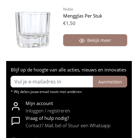
Noble
Mengglas Per Stuk
€1,50
Bekijk meer
Blijf op de hoogte van alle acties, nieuws en innovaties
Aanmelden
* Wij delen jouw email nooit met anderen
Mijn account
Inloggen / registreren
Vraag of hulp nodig?
Contact? Mail, bel of Stuur een Whatsapp