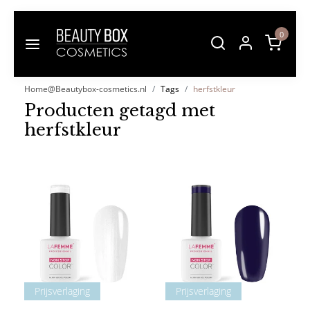
0
Home@Beautybox-cosmetics.nl
Tags
herfstkleur
Producten getagd met
herfstkleur
Prijsverlaging
Prijsverlaging