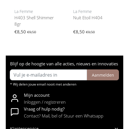
La Femme
La Femme
H403 Shell Shimmer
Nuit Etoil H404
8gr
€8,50
€8,50
€9,50
€9,50
Blijf op de hoogte van alle acties, nieuws en innovaties
Aanmelden
* Wij delen jouw email nooit met anderen
Mijn account
Inloggen / registreren
Vraag of hulp nodig?
Contact? Mail, bel of Stuur een Whatsapp
Klantenservice