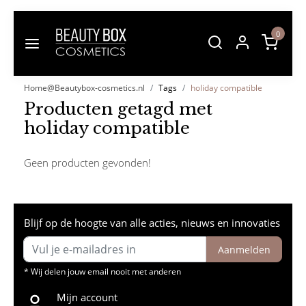
0
Home@Beautybox-cosmetics.nl
Tags
holiday compatible
Producten getagd met
holiday compatible
Geen producten gevonden!
Blijf op de hoogte van alle acties, nieuws en innovaties
Aanmelden
* Wij delen jouw email nooit met anderen
Mijn account