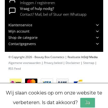
Inloggen / registreren
Vraag of hulp nodig?
Contact? Mail, bel of Stuur een Whatsapp
Klantenservice
Mijn account
Shop de categorie
Contactgegevens
© Copyright 2026 - Beauty Box Cosmetics | Realisatie
InStijl Media
Algemene voorwaarden
|
Privacy beleid
|
Disclaimer
|
Sitemap
|
RSS Feed
Wij slaan cookies op om onze website te
verbeteren. Is dat akkoord?
Ja