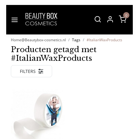
0
Home@Beautybox-cosmetics.nl
Tags
#ItalianWaxProducts
Producten getagd met
#ItalianWaxProducts
FILTERS