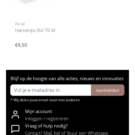
Ro.ial
Harsstrips Rol 70 M
€9,50
Blijf op de hoogte van alle acties, nieuws en innovaties
Aanmelden
* Wij delen jouw email nooit met anderen
Mijn account
Inloggen / registreren
Vraag of hulp nodig?
Contact? Mail, bel of Stuur een Whatsapp