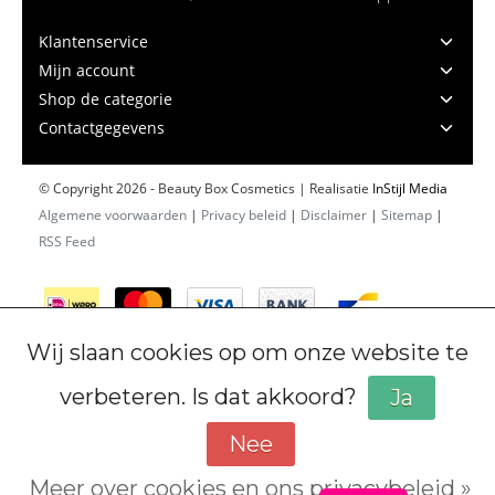
Klantenservice
Mijn account
Shop de categorie
Contactgegevens
© Copyright 2026 - Beauty Box Cosmetics | Realisatie
InStijl Media
Algemene voorwaarden
|
Privacy beleid
|
Disclaimer
|
Sitemap
|
RSS Feed
Wij slaan cookies op om onze website te
verbeteren. Is dat akkoord?
Ja
Nee
Meer over cookies en ons privacybeleid »