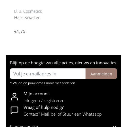
B. B. Cosmetics
Hars Kwasten
€1,75
Blijf op de hoogte van alle acties, nieuws en innovaties
Aanmelden
* Wij delen jouw email nooit met anderen
Mijn account
Inloggen / registreren
Vraag of hulp nodig?
Contact? Mail, bel of Stuur een Whatsapp
Klantenservice