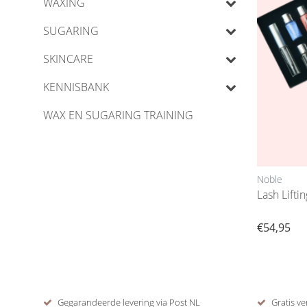
WAXING
SUGARING
SKINCARE
KENNISBANK
WAX EN SUGARING TRAINING
Noble
Lash Lifti
€54,95
Gegarandeerde levering via Post NL
Gratis ve