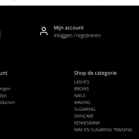
Mijn account
Inloggen / registreren
unt
Shop de categorie
LASHES
lingen
BROWS
ijst
NAILS
roducten
WAXING
SUGARING
SKINCARE
KENNISBANK
WAX EN SUGARING TRAINING