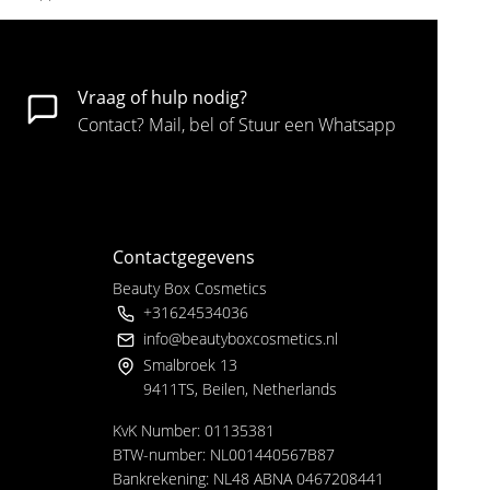
Vraag of hulp nodig?
Contact? Mail, bel of Stuur een Whatsapp
Contactgegevens
Beauty Box Cosmetics
+31624534036
info@beautyboxcosmetics.nl
Smalbroek 13
9411TS, Beilen, Netherlands
KvK Number: 01135381
BTW-number: NL001440567B87
Bankrekening: NL48 ABNA 0467208441