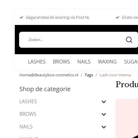
Gegarandeerde levering via Post NL
Gratis ve
LASHES
BROWS
NAILS
WAXING
SUGA
Home@Beautybox-cosmetics.nl
Tags
Lash voor Henna
Produ
Shop de categorie
LASHES
BROWS
NAILS