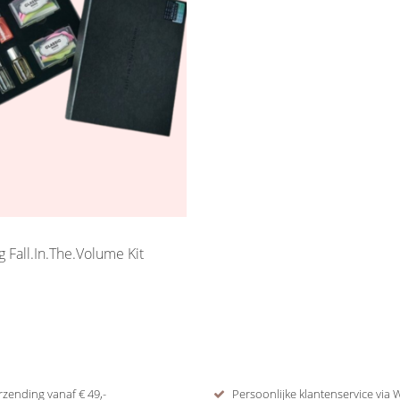
ng Fall.In.The.Volume Kit
rzending vanaf € 49,-
Persoonlijke klantenservice via