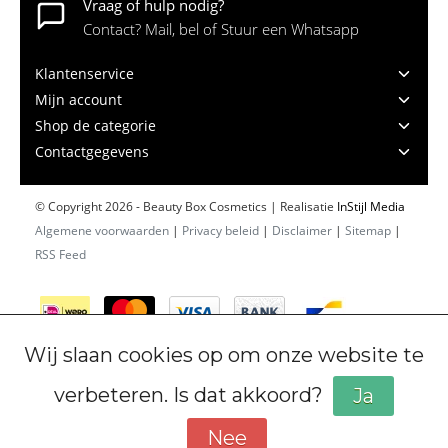
Vraag of hulp nodig?
Contact? Mail, bel of Stuur een Whatsapp
Klantenservice
Mijn account
Shop de categorie
Contactgegevens
© Copyright 2026 - Beauty Box Cosmetics | Realisatie
InStijl Media
Algemene voorwaarden
|
Privacy beleid
|
Disclaimer
|
Sitemap
|
RSS Feed
Wij slaan cookies op om onze website te
verbeteren. Is dat akkoord?
Ja
Nee