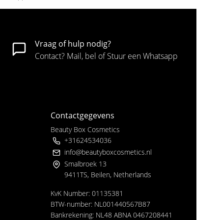
Vraag of hulp nodig?
Contact? Mail, bel of Stuur een Whatsapp
Contactgegevens
Beauty Box Cosmetics
+31624534036
info@beautyboxcosmetics.nl
Smalbroek 13
9411TS, Beilen, Netherlands
KvK Number: 01135381
BTW-number: NL001440567B87
Bankrekening: NL48 ABNA 0467208441