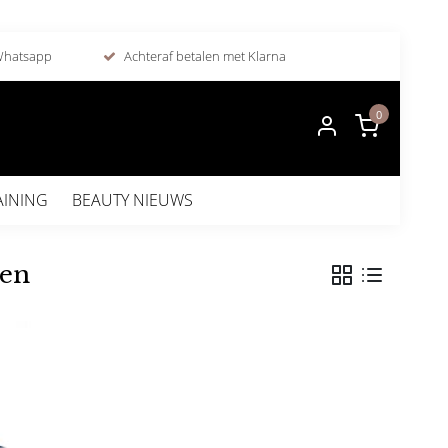
 Whatsapp
Achteraf betalen met Klarna
0
AINING
BEAUTY NIEUWS
ren