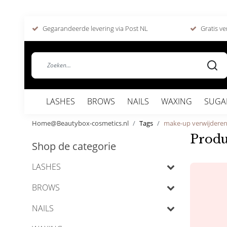
Gegarandeerde levering via Post NL
Gratis ve
LASHES
BROWS
NAILS
WAXING
SUGA
Home@Beautybox-cosmetics.nl
Tags
make-up verwijdere
Produ
Shop de categorie
LASHES
BROWS
NAILS