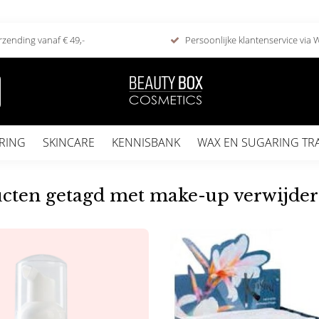
rzending vanaf € 49,-
Persoonlijke klantenservice via
RING
SKINCARE
KENNISBANK
WAX EN SUGARING TR
n
cten getagd met make-up verwijde