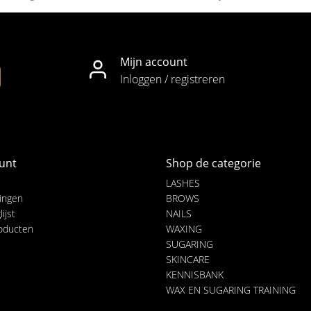
Mijn account
Inloggen / registreren
unt
Shop de categorie
LASHES
lingen
BROWS
ijst
NAILS
roducten
WAXING
SUGARING
SKINCARE
KENNISBANK
WAX EN SUGARING TRAINING