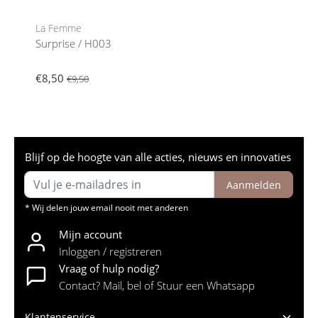
La Femme
Surprise / H003
€8,50
€9,50
Blijf op de hoogte van alle acties, nieuws en innovaties
Aanmelden
* Wij delen jouw email nooit met anderen
Mijn account
Inloggen / registreren
Vraag of hulp nodig?
Contact? Mail, bel of Stuur een Whatsapp
Klantenservice