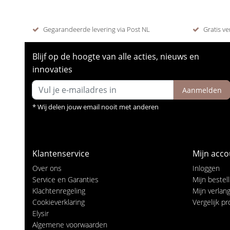
Gegarandeerde levering via Post NL
Gratis ve
Blijf op de hoogte van alle acties, nieuws en
innovaties
Aanmelden
* Wij delen jouw email nooit met anderen
Klantenservice
Mijn acco
Over ons
Inloggen
Service en Garanties
Mijn bestel
Klachtenregeling
Mijn verlangl
Cookieverklaring
Vergelijk p
Elysir
Algemene voorwaarden