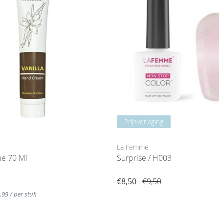
Prijsverlaging
La Femme
e 70 Ml
Surprise / H003
€8,50
€9,50
2,99 / per stuk