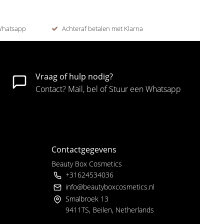
 Whatsapp
Achteraf betalen met Klarna
Vraag of hulp nodig?
Contact? Mail, bel of Stuur een Whatsapp
Contactgegevens
Beauty Box Cosmetics
+31624534036
info@beautyboxcosmetics.nl
Smalbroek 13
9411TS, Beilen, Netherlands