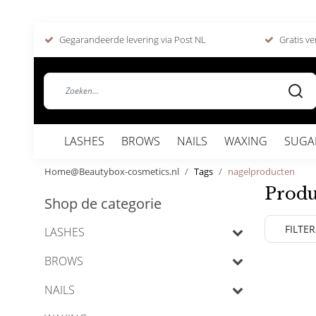
Gegarandeerde levering via Post NL
Gratis ve
LASHES
BROWS
NAILS
WAXING
SUGA
Home@Beautybox-cosmetics.nl
Tags
nagelproducten
Produ
Shop de categorie
FILTER
LASHES
BROWS
NAILS