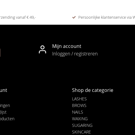
rzending vanaf € 49,-
Persoonlijke klantenservice via
Mijn account
Inloggen / registreren
unt
Shop de categorie
LASHES
lingen
BROWS
ijst
NAILS
roducten
WAXING
SUGARING
SKINCARE