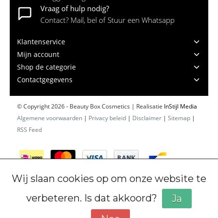
Vraag of hulp nodig?
Contact? Mail, bel of Stuur een Whatsapp
Klantenservice
Mijn account
Shop de categorie
Contactgegevens
© Copyright 2026 - Beauty Box Cosmetics | Realisatie
InStijl Media
Algemene voorwaarden
|
Privacy beleid
|
Disclaimer
|
Sitemap
|
RSS Feed
Wij slaan cookies op om onze website te
verbeteren. Is dat akkoord?
Ja