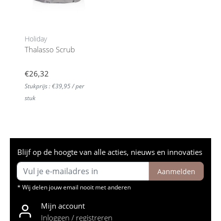
Holiday
Thalasso Scrub
€26,32
Stukprijs : €39,95 / per
stuk
Blijf op de hoogte van alle acties, nieuws en innovaties
Aanmelden
* Wij delen jouw email nooit met anderen
Mijn account
Inloggen / registreren