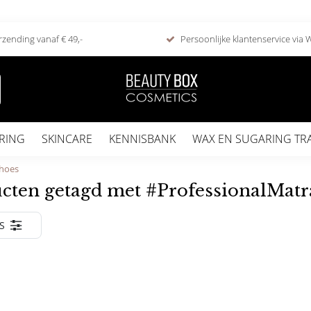
rzending vanaf € 49,-
Persoonlijke klantenservice via
RING
SKINCARE
KENNISBANK
WAX EN SUGARING TR
shoes
cten getagd met #ProfessionalMatr
S