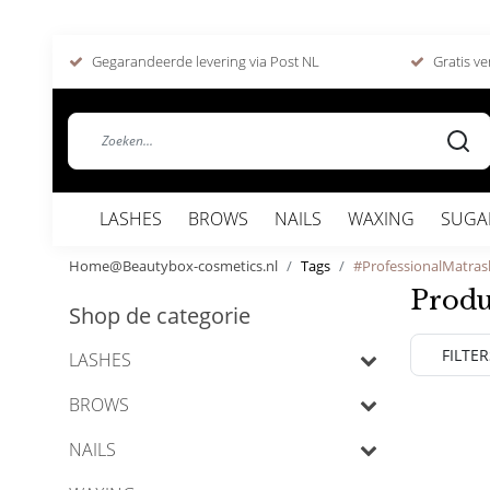
Gegarandeerde levering via Post NL
Gratis ve
LASHES
BROWS
NAILS
WAXING
SUGA
Home@Beautybox-cosmetics.nl
Tags
#ProfessionalMatra
Produ
Shop de categorie
FILTER
LASHES
BROWS
NAILS