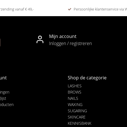
rzending vanaf € 49,-
Persoonlijke klantenservice via
Mijn account
Inloggen / registreren
unt
Shop de categorie
LASHES
lingen
BROWS
ijst
NAILS
roducten
WAXING
SUGARING
SKINCARE
KENNISBANK