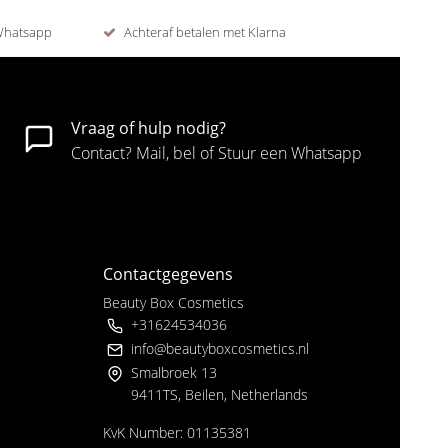
 Whatsapp
Achteraf betalen met Klarna
Vraag of hulp nodig?
Contact? Mail, bel of Stuur een Whatsapp
Contactgegevens
Beauty Box Cosmetics
+31624534036
info@beautyboxcosmetics.nl
Smalbroek 13
9411TS, Beilen, Netherlands
KvK Number: 01135381