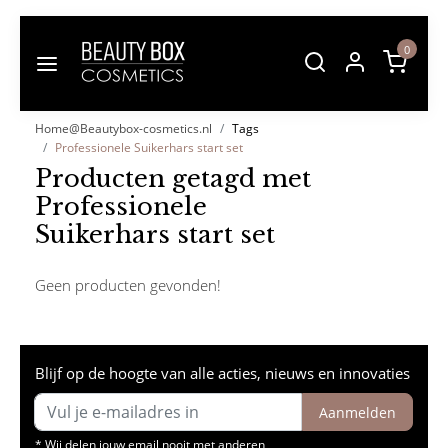
0
Home@Beautybox-cosmetics.nl
Tags
Professionele Suikerhars start set
Producten getagd met
Professionele
Suikerhars start set
Geen producten gevonden!
Blijf op de hoogte van alle acties, nieuws en innovaties
Aanmelden
* Wij delen jouw email nooit met anderen