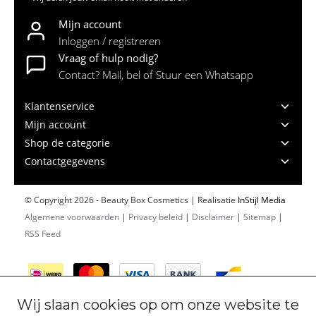
Mijn account
Inloggen / registreren
Vraag of hulp nodig?
Contact? Mail, bel of Stuur een Whatsapp
Klantenservice
Mijn account
Shop de categorie
Contactgegevens
© Copyright 2026 - Beauty Box Cosmetics | Realisatie
InStijl Media
Algemene voorwaarden
|
Privacy beleid
|
Disclaimer
|
Sitemap
|
RSS Feed
Wij slaan cookies op om onze website te