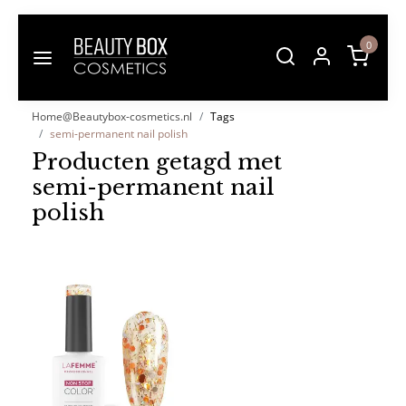
0
Home@Beautybox-cosmetics.nl
Tags
semi-permanent nail polish
Producten getagd met
semi-permanent nail
polish