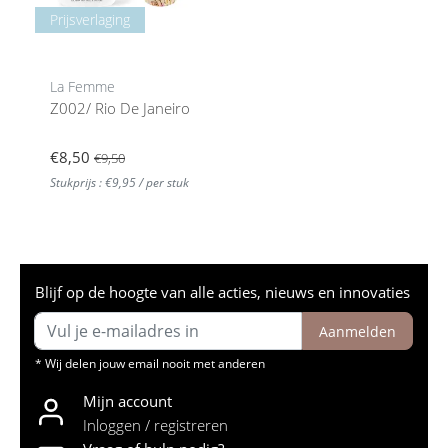
Prijsverlaging
La Femme
Z002/ Rio De Janeiro
€8,50
€9,50
Stukprijs : €9,95 / per stuk
Blijf op de hoogte van alle acties, nieuws en innovaties
Aanmelden
* Wij delen jouw email nooit met anderen
Mijn account
Inloggen / registreren