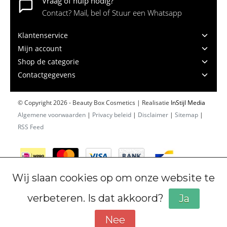
Vraag of hulp nodig?
Contact? Mail, bel of Stuur een Whatsapp
Klantenservice
Mijn account
Shop de categorie
Contactgegevens
© Copyright 2026 - Beauty Box Cosmetics | Realisatie
InStijl Media
Algemene voorwaarden
|
Privacy beleid
|
Disclaimer
|
Sitemap
|
RSS Feed
Wij slaan cookies op om onze website te
verbeteren. Is dat akkoord?
Ja
Nee