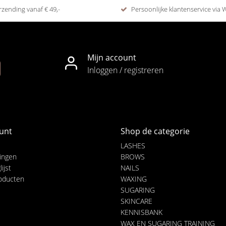
rzending vanaf € 49,-
Persoonlijke klantenservice via
Mijn account
Inloggen / registreren
unt
Shop de categorie
LASHES
lingen
BROWS
ijst
NAILS
roducten
WAXING
SUGARING
SKINCARE
KENNISBANK
WAX EN SUGARING TRAINING