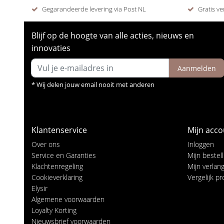
Gegarandeerde levering via Post NL
Gratis ve
Blijf op de hoogte van alle acties, nieuws en
innovaties
Aanmelden
* Wij delen jouw email nooit met anderen
Klantenservice
Mijn acco
Over ons
Inloggen
Service en Garanties
Mijn bestel
Klachtenregeling
Mijn verlangl
Cookieverklaring
Vergelijk p
Elysir
Algemene voorwaarden
Loyalty Korting
Nieuwsbrief voorwaarden