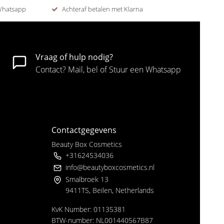
 Whatsapp
Achteraf betalen met Klarna
Vraag of hulp nodig?
Contact? Mail, bel of Stuur een Whatsapp
Contactgegevens
Beauty Box Cosmetics
+31624534036
info@beautyboxcosmetics.nl
Smalbroek 13
9411TS, Beilen, Netherlands
KvK Number: 01135381
BTW-number: NL001440567B87