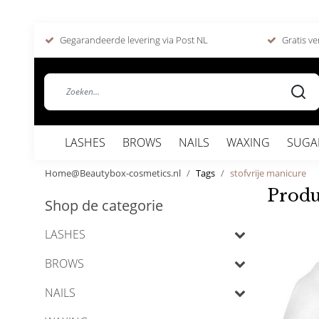
Gegarandeerde levering via Post NL
Gratis ve
LASHES
BROWS
NAILS
WAXING
SUGA
Home@Beautybox-cosmetics.nl
Tags
stofvrije manicure
Produ
Shop de categorie
LASHES
BROWS
NAILS