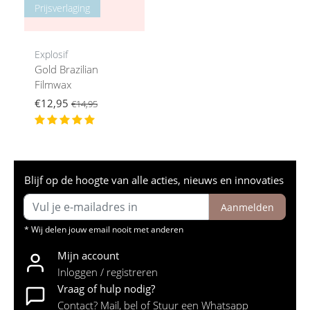
Prijsverlaging
Explosif
Gold Brazilian
Filmwax
€12,95
€14,95
Blijf op de hoogte van alle acties, nieuws en innovaties
Aanmelden
* Wij delen jouw email nooit met anderen
Mijn account
Inloggen / registreren
Vraag of hulp nodig?
Contact? Mail, bel of Stuur een Whatsapp