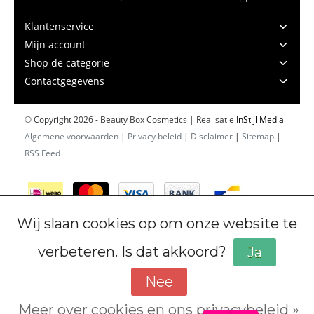
Klantenservice
Mijn account
Shop de categorie
Contactgegevens
© Copyright 2026 - Beauty Box Cosmetics | Realisatie
InStijl Media
Algemene voorwaarden
|
Privacy beleid
|
Disclaimer
|
Sitemap
|
RSS Feed
Wij slaan cookies op om onze website te
verbeteren. Is dat akkoord?
Ja
Nee
Meer over cookies en ons privacybeleid »