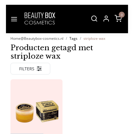
0
Home@Beautybox-cosmetics.nl
Tags
striploze wax
Producten getagd met
striploze wax
FILTERS