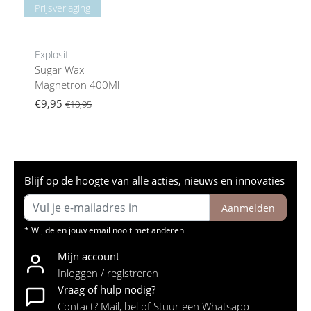
Prijsverlaging
Explosif
Sugar Wax
Magnetron 400Ml
€9,95
€10,95
Blijf op de hoogte van alle acties, nieuws en innovaties
Aanmelden
* Wij delen jouw email nooit met anderen
Mijn account
Inloggen / registreren
Vraag of hulp nodig?
Contact? Mail, bel of Stuur een Whatsapp