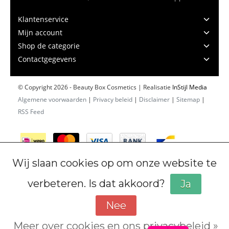
Klantenservice
Mijn account
Shop de categorie
Contactgegevens
© Copyright 2026 - Beauty Box Cosmetics | Realisatie
InStijl Media
Algemene voorwaarden
|
Privacy beleid
|
Disclaimer
|
Sitemap
|
RSS Feed
Wij slaan cookies op om onze website te
verbeteren. Is dat akkoord?
Ja
Nee
Meer over cookies en ons privacybeleid »