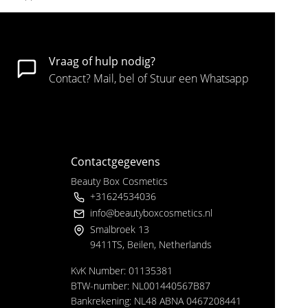
Vraag of hulp nodig?
Contact? Mail, bel of Stuur een Whatsapp
Contactgegevens
Beauty Box Cosmetics
+31624534036
info@beautyboxcosmetics.nl
Smalbroek 13
9411TS, Beilen, Netherlands
KvK Number: 01135381
BTW-number: NL001440567B87
Bankrekening: NL48 ABNA 0467208441