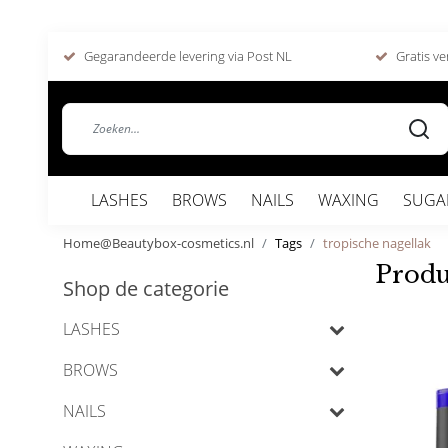
Gegarandeerde levering via Post NL
Gratis ve
LASHES
BROWS
NAILS
WAXING
SUGA
Home@Beautybox-cosmetics.nl
Tags
tropische nagellak
Produ
Shop de categorie
LASHES
BROWS
NAILS