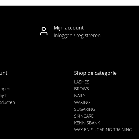
Mijn account
Inloggen / registreren
unt
Shop de categorie
LASHES
lingen
BROWS
ijst
NAILS
roducten
WAXING
SUGARING
SKINCARE
KENNISBANK
WAX EN SUGARING TRAINING