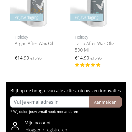
Prijsverlaging
Prijsverlaging
Holiday
Holiday
Argan After Wax Oil
Talco After Wax Olie
500 Ml
€14,90
€14,90
€15,95
€15,95
Blijf op de hoogte van alle acties, nieuws en innovaties
Aanmelden
* Wij delen jouw email nooit met anderen
Mijn account
Inloggen / registreren