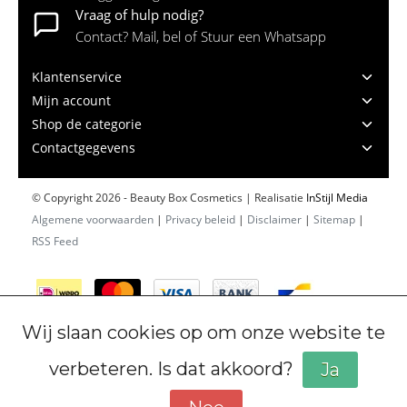
Vraag of hulp nodig?
Contact? Mail, bel of Stuur een Whatsapp
Klantenservice
Mijn account
Shop de categorie
Contactgegevens
© Copyright 2026 - Beauty Box Cosmetics | Realisatie
InStijl Media
Algemene voorwaarden
|
Privacy beleid
|
Disclaimer
|
Sitemap
|
RSS Feed
Wij slaan cookies op om onze website te
verbeteren. Is dat akkoord?
Ja