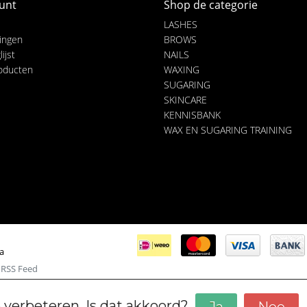
unt
Shop de categorie
LASHES
lingen
BROWS
ijst
NAILS
roducten
WAXING
SUGARING
SKINCARE
KENNISBANK
WAX EN SUGARING TRAINING
ia
|
RSS Feed
 verbeteren. Is dat akkoord?