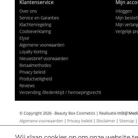
Klantenservice
Mijn acco
Over ons
Inloggen
Service en Garanties
Mijn bestel
Klachtenregeling
Mijn verlangl
Cookieverklaring
Vergelijk p
Elysir
Algemene voorwaarden
Loyalty Korting
Nieuwsbrief voorwaarden
Betaalmethodes
Privacy beleid
Productveiligheid
Reviews
Verzending /Bedenktijd / herroepingsrecht
© Copyright 2026 - Beauty Box Cosmetics | Realisatie
InStijl Med
Algemene voorwaarden
|
Privacy beleid
|
Disclaimer
|
Sitemap
Wij slaan cookies op om onze website te
Cookiebeleid