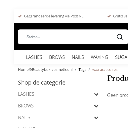
Gegarandeerde levering via Post NL
Gratis ve
LASHES
BROWS
NAILS
WAXING
SUGA
Home@Beautybox-cosmetics.nl
Tags
wax accesoires
Produ
Shop de categorie
LASHES
Geen pro
BROWS
NAILS