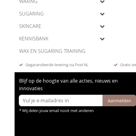
WAXING
SUGARING
SKINCARE
KENNISBANK
WAX EN SUGARING TRAINING
Gegarandeerde levering via Post NL
Gratis ve
Blijf op de hoogte van alle acties, nieuws en
innovaties
Aanmelden
* Wij delen jouw email nooit met anderen