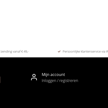
rzending vanaf € 49,-
Persoonlijke klantenservice via
Mijn account
Inloggen / registreren