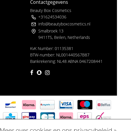
Contactgegevens
Beauty Box Cosmetics
+31624534036
info@beautyboxcosmetics.nl
Smalbroek 13
9411TS, Beilen, Netherlands
KvK Number: 01135381
BTW-number: NL001440567B87
Bankrekening: NL48 ABNA 0467208441
Meer over cookies en ons privacybeleid »