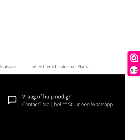
 Whatsapp
Achteraf betalen met Klarna
9,2
Vraag of hulp nodig?
Contact? Mail, bel of Stuur een Whatsapp