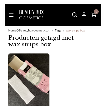
0
Home@Beautybox-cosmetics.nl
Tags
wax strips box
Producten getagd met
wax strips box