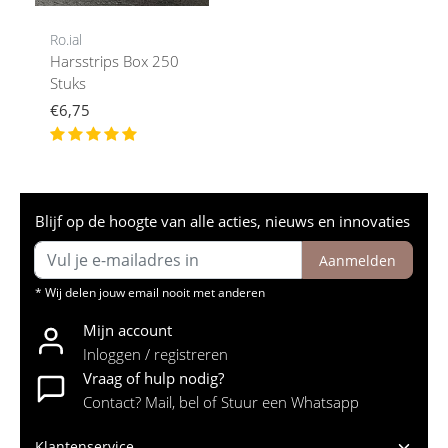
Ro.ial
Harsstrips Box 250
Stuks
€6,75
Blijf op de hoogte van alle acties, nieuws en innovaties
Aanmelden
* Wij delen jouw email nooit met anderen
Mijn account
Inloggen / registreren
Vraag of hulp nodig?
Contact? Mail, bel of Stuur een Whatsapp
Klantenservice