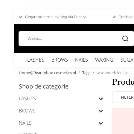
Gegarandeerde levering via Post NL
Gratis ve
LASHES
BROWS
NAILS
WAXING
SUGA
Home@Beautybox-cosmetics.nl
Tags
wax voor bikinilijn
Produ
Shop de categorie
FILTER
LASHES
BROWS
NAILS