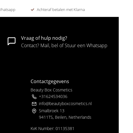
 Whatsapp
Achteraf betalen met Klarna
Vraag of hulp nodig?
Contact? Mail, bel of Stuur een Whatsapp
Contactgegevens
Beauty Box Cosmetics
+31624534036
info@beautyboxcosmetics.nl
Smalbroek 13
9411TS, Beilen, Netherlands
KvK Number: 01135381