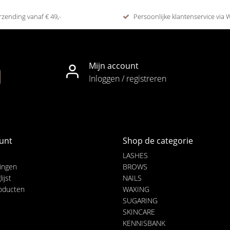
rzending vanaf € 49,-
Persoonlijke klantenservice via
Mijn account
Inloggen / registreren
unt
Shop de categorie
LASHES
lingen
BROWS
ijst
NAILS
roducten
WAXING
SUGARING
SKINCARE
KENNISBANK