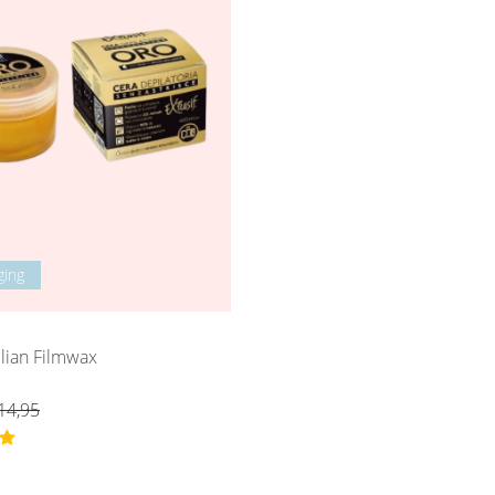
ging
ilian Filmwax
14,95