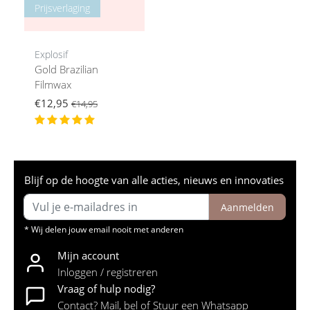
Prijsverlaging
Explosif
Gold Brazilian
Filmwax
€12,95
€14,95
Blijf op de hoogte van alle acties, nieuws en innovaties
Aanmelden
* Wij delen jouw email nooit met anderen
Mijn account
Inloggen / registreren
Vraag of hulp nodig?
Contact? Mail, bel of Stuur een Whatsapp