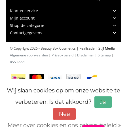
Klantenservice
Mijn account
Shop de categorie
Contactgegevens
© Copyright 2026 - Beauty Box Cosmetics | Realisatie
InStijl Media
Algemene voorwaarden
|
Privacy beleid
|
Disclaimer
|
Sitemap
|
RSS Feed
Wij slaan cookies op om onze website te
verbeteren. Is dat akkoord?
Ja
Nee
Meer over cookies en ons privacybeleid »