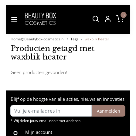
0
Home@Beautybox-cosmetics.nl
Tags
waxblik heater
Producten getagd met
waxblik heater
Geen producten gevonden!
Blijf op de hoogte van alle acties, nieuws en innovaties
Aanmelden
* Wij delen jouw email nooit met anderen
Mijn account