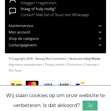
Inloggen / registreren
Vraag of hulp nodig?
Contact? Mail, bel of Stuur een Whatsapp
Klantenservice
Mijn account
Shop de categorie
Contactgegevens
© Copyright 2026 - Beauty Box Cosmetics | Realisatie
InStijl Media
Algemene voorwaarden
|
Privacy beleid
|
Disclaimer
|
Sitemap
|
RSS Feed
Wij slaan cookies op om onze website te
verbeteren. Is dat akkoord?
Ja