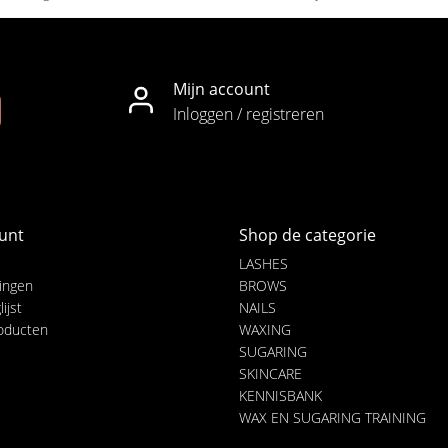
Mijn account
Inloggen / registreren
unt
Shop de categorie
LASHES
lingen
BROWS
ijst
NAILS
roducten
WAXING
SUGARING
SKINCARE
KENNISBANK
WAX EN SUGARING TRAINING