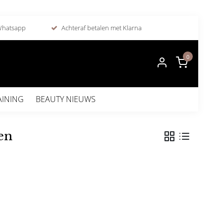
 Whatsapp
Achteraf betalen met Klarna
0
AINING
BEAUTY NIEUWS
en