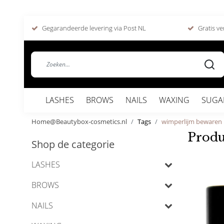
Gegarandeerde levering via Post NL
Gratis ve
LASHES
BROWS
NAILS
WAXING
SUGA
Home@Beautybox-cosmetics.nl
Tags
wimperlijm bewaren
Produ
Shop de categorie
LASHES
BROWS
NAILS