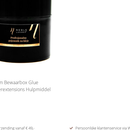
jm Bewaarbox Glue
rextensions Hulpmiddel
rzending vanaf € 49,-
Persoonlijke klantenservice via