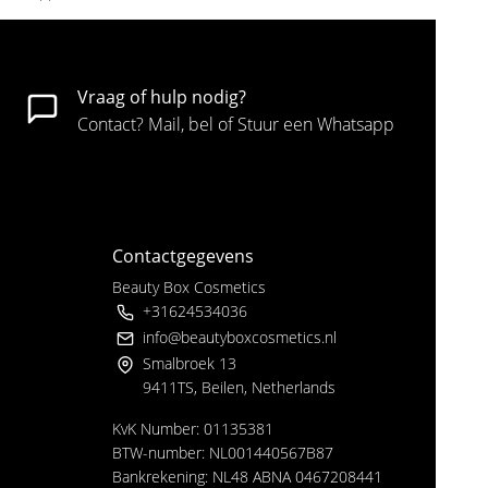
Vraag of hulp nodig?
Contact? Mail, bel of Stuur een Whatsapp
Contactgegevens
Beauty Box Cosmetics
+31624534036
info@beautyboxcosmetics.nl
Smalbroek 13
9411TS, Beilen, Netherlands
KvK Number: 01135381
BTW-number: NL001440567B87
Bankrekening: NL48 ABNA 0467208441