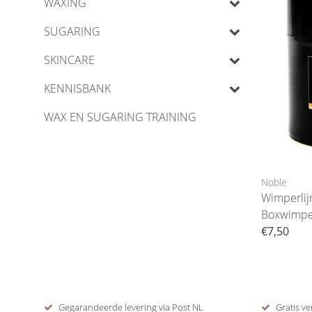
WAXING
SUGARING
SKINCARE
KENNISBANK
WAX EN SUGARING TRAINING
Noble
Wimperli
Boxwimpe
€7,50
Gegarandeerde levering via Post NL
Gratis ve