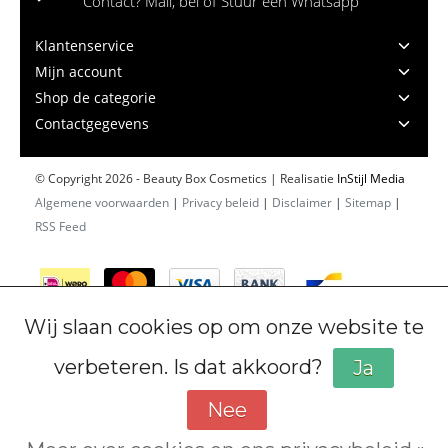
Contact? Mail, bel of Stuur een Whatsapp
Klantenservice
Mijn account
Shop de categorie
Contactgegevens
© Copyright 2026 - Beauty Box Cosmetics | Realisatie
InStijl Media
Algemene voorwaarden
|
Privacy beleid
|
Disclaimer
|
Sitemap
|
RSS Feed
Wij slaan cookies op om onze website te
verbeteren. Is dat akkoord?
Ja
Nee