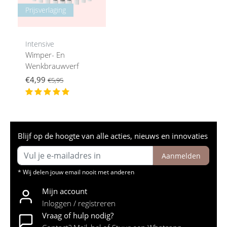
Prijsverlaging
Intensive
Wimper- En
Wenkbrauwverf
€4,99
€5,95
Blijf op de hoogte van alle acties, nieuws en innovaties
Aanmelden
* Wij delen jouw email nooit met anderen
Mijn account
Inloggen / registreren
Vraag of hulp nodig?