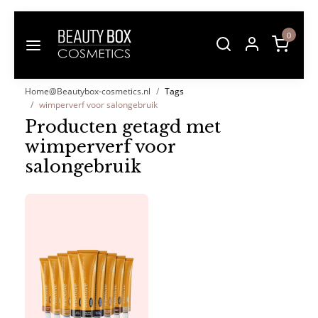
0
Home@Beautybox-cosmetics.nl
Tags
wimperverf voor salongebruik
Producten getagd met
wimperverf voor
salongebruik