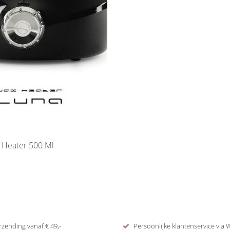
Black Wax Heater 500 Ml
rzending vanaf € 49,-
Persoonlijke klantenservice via