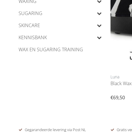
WAXING
SUGARING
SKINCARE
KENNISBANK
WAX EN SUGARING TRAINING
Luna
€69,50
Gegarandeerde levering via Post NL
Gratis ve