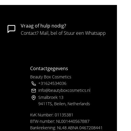
Vraag of hulp nodig?
Contact? Mail, bel of Stuur een Whatsapp
Contactgegevens
Beauty Box Cosmetics
+31624534036
info@beautyboxcosmetics.nl
Smalbroek 13
9411TS, Beilen, Netherlands
KvK Number: 01135381
BTW-number: NL001440567B87
Bankrekening: NL48 ABNA 0467208441