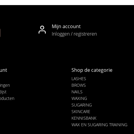
Mijn account
Inloggen / registreren
unt
Shop de categorie
LASHES
lingen
BROWS
ijst
NAILS
roducten
WAXING
SUGARING
SKINCARE
KENNISBANK
WAX EN SUGARING TRAINING