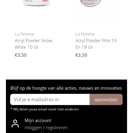
La Femme
La Femme
Acryl Poeder Snow
Acryl Poeder Pink 10
White 10 Gr
En 18 Gr
€3,50
€3,50
Blijf op de hoogte van alle acties, nieuws en innovaties
Aanmelden
* Wij delen jouw email nooit met anderen
Mijn account
Inloggen / registreren