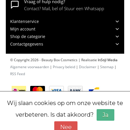
Vraag of hulp nodig?
Contact? Mail, bel of Stuur een Whatsapp
Klantenservice
Mijn account
Shop de categorie
Contactgegevens
© Copyright 2026 - Beauty Box Cosmetics | Realisatie
InStijl Media
Algemene voorwaarden
|
Privacy beleid
|
Disclaimer
|
Sitemap
|
RSS Feed
Wij slaan cookies op om onze website te
verbeteren. Is dat akkoord?
Ja
Nee