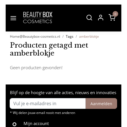
0
Home@Beautybox-cosmetics.nl
Tags
amberblokje
Producten getagd met
amberblokje
Geen producten gevonden!
Blijf op de hoogte van alle acties, nieuws en innovaties
Aanmelden
* Wij delen jouw email nooit met anderen
Mijn account