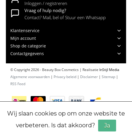
Inloggen / registreren
Vraag of hulp nodig?
Contact? Mail, bel of Stuur een Whatsapp
Klantenservice
Mijn account
Shop de categorie
Contactgegevens
© Copyright 2026 - Beauty Box Cosmetics | Realisatie
InStijl Media
Algemene voorwaarden
|
Privacy beleid
|
Disclaimer
|
Sitemap
|
RSS Feed
Wij slaan cookies op om onze website te
verbeteren. Is dat akkoord?
Ja