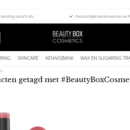
rzending vanaf € 49,-
Persoonlijke klantenservice via
RING
SKINCARE
KENNISBANK
WAX EN SUGARING TR
cs
cten getagd met #BeautyBoxCosmet