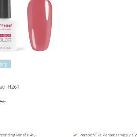
ging
Peony Breath H261
,50
rzending vanaf € 49,-
Persoonlijke klantenservice via