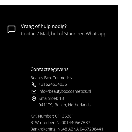
Vraag of hulp nodig?
Contact? Mail, bel of Stuur een Whatsapp
Contactgegevens
Beauty Box Cosmetics
+31624534036
info@beautyboxcosmetics.nl
Smalbroek 13
9411TS, Beilen, Netherlands
KvK Number: 01135381
BTW-number: NL001440567B87
Bankrekening: NL48 ABNA 0467208441