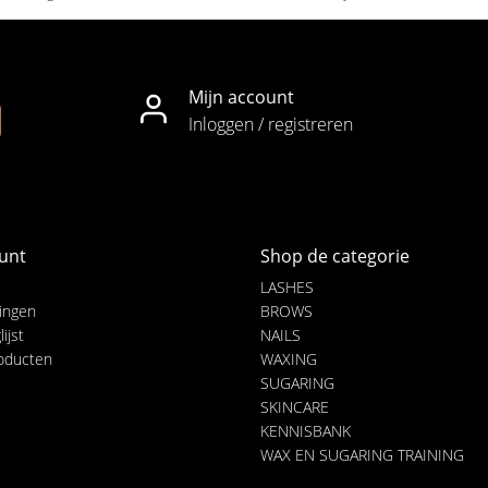
Mijn account
Inloggen / registreren
unt
Shop de categorie
LASHES
lingen
BROWS
ijst
NAILS
roducten
WAXING
SUGARING
SKINCARE
KENNISBANK
WAX EN SUGARING TRAINING