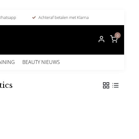
 Whatsapp
Achteraf betalen met Klarna
0
AINING
BEAUTY NIEUWS
ics