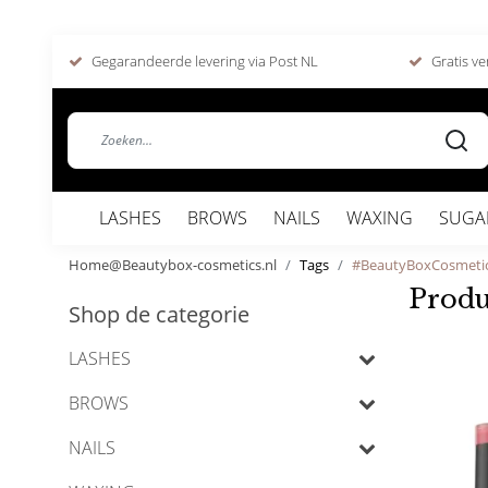
Gegarandeerde levering via Post NL
Gratis ve
LASHES
BROWS
NAILS
WAXING
SUGA
Home@Beautybox-cosmetics.nl
Tags
#BeautyBoxCosmeti
Produ
Shop de categorie
LASHES
BROWS
NAILS