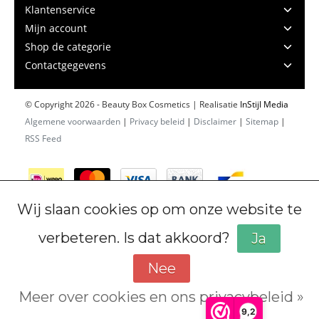
Klantenservice
Mijn account
Shop de categorie
Contactgegevens
© Copyright 2026 - Beauty Box Cosmetics | Realisatie
InStijl Media
Algemene voorwaarden
|
Privacy beleid
|
Disclaimer
|
Sitemap
|
RSS Feed
Wij slaan cookies op om onze website te
verbeteren. Is dat akkoord?
Ja
Nee
Meer over cookies en ons privacybeleid »
Cookiebeleid
9,2