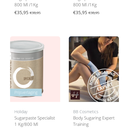
800 Ml /1Kg
800 Ml /1Kg
€35,95
€35,95
€38,95
€38,95
Prijsverlaging
Holiday
BB Cosmetics
Sugarpaste Specialist
Body Sugaring Expert
1 Kg/800 Ml
Training