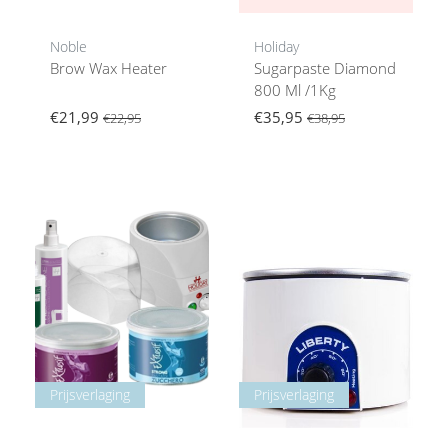
Noble
Holiday
Brow Wax Heater
Sugarpaste Diamond
800 Ml /1Kg
€21,99
€35,95
€22,95
€38,95
Prijsverlaging
Prijsverlaging