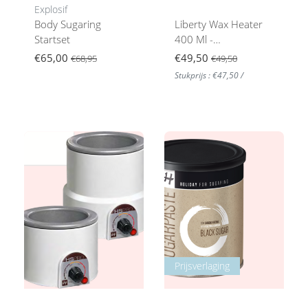
Explosif
Body Sugaring
Liberty Wax Heater
Startset
400 Ml -
Professionele
€65,00
€49,50
€68,95
€49,50
Harsverwarmer
Stukprijs : €47,50 /
Prijsverlaging