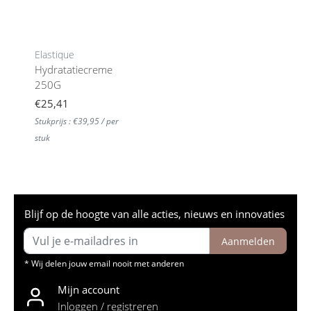
Elastique
Hydratatiecreme
250G
€25,41
Stukprijs : €39,95 / per
stuk
Blijf op de hoogte van alle acties, nieuws en innovaties
Aanmelden
* Wij delen jouw email nooit met anderen
Mijn account
Inloggen / registreren