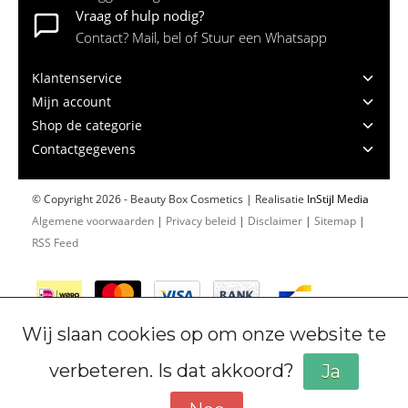
Vraag of hulp nodig?
Contact? Mail, bel of Stuur een Whatsapp
Klantenservice
Mijn account
Shop de categorie
Contactgegevens
© Copyright 2026 - Beauty Box Cosmetics | Realisatie
InStijl Media
Algemene voorwaarden
|
Privacy beleid
|
Disclaimer
|
Sitemap
|
RSS Feed
Wij slaan cookies op om onze website te
verbeteren. Is dat akkoord?
Ja