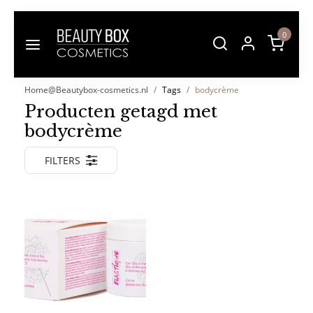
0
Home@Beautybox-cosmetics.nl
Tags
bodycrème
Producten getagd met
bodycrème
FILTERS