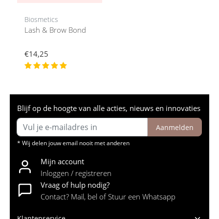
Biosmetics
Lash & Brow Bond
€14,25
Blijf op de hoogte van alle acties, nieuws en innovaties
Aanmelden
* Wij delen jouw email nooit met anderen
Mijn account
Inloggen / registreren
Vraag of hulp nodig?
Contact? Mail, bel of Stuur een Whatsapp
Klantenservice