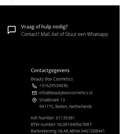
Vraag of hulp nodig?
Contact? Mail, bel of Stuur een Whatsapp
Contactgegevens
Beauty Box Cosmetics
+31624534036
info@beautyboxcosmetics.nl
Smalbroek 13
9411TS, Beilen, Netherlands
KvK Number: 01135381
BTW-number: NL001440567B87
Bankrekening: NL48 ABNA 0467208441