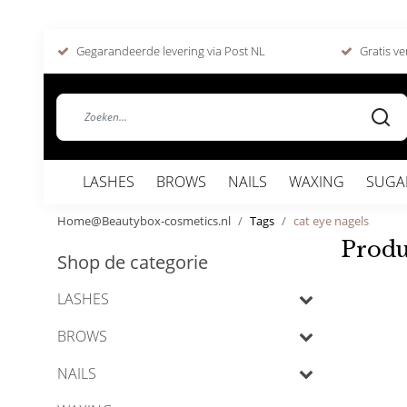
Gegarandeerde levering via Post NL
Gratis ve
LASHES
BROWS
NAILS
WAXING
SUGA
Home@Beautybox-cosmetics.nl
Tags
cat eye nagels
Produ
Shop de categorie
LASHES
BROWS
NAILS