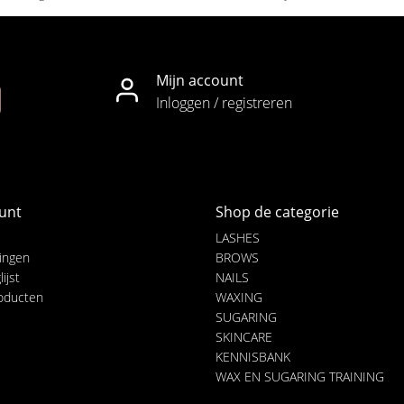
Mijn account
Inloggen / registreren
unt
Shop de categorie
LASHES
lingen
BROWS
ijst
NAILS
roducten
WAXING
SUGARING
SKINCARE
KENNISBANK
WAX EN SUGARING TRAINING