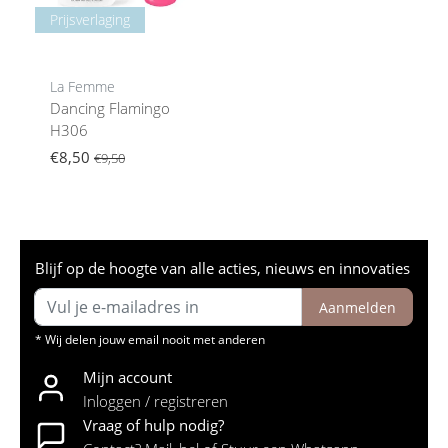
Prijsverlaging
La Femme
Dancing Flamingo
H306
€8,50
€9,50
Blijf op de hoogte van alle acties, nieuws en innovaties
Aanmelden
* Wij delen jouw email nooit met anderen
Mijn account
Inloggen / registreren
Vraag of hulp nodig?