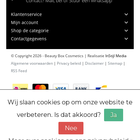
Contact? Mail, bel of Stuur een Whatsapp
Klantenservice
Mijn account
Shop de categorie
Contactgegevens
© Copyright 2026 - Beauty Box Cosmetics | Realisatie
InStijl Media
Algemene voorwaarden
|
Privacy beleid
|
Disclaimer
|
Sitemap
|
RSS Feed
Wij slaan cookies op om onze website te
verbeteren. Is dat akkoord?
Ja
Nee