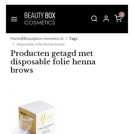
0
Home@Beautybox-cosmetics.nl
Tags
disposable folie henna brows
Producten getagd met
disposable folie henna
brows