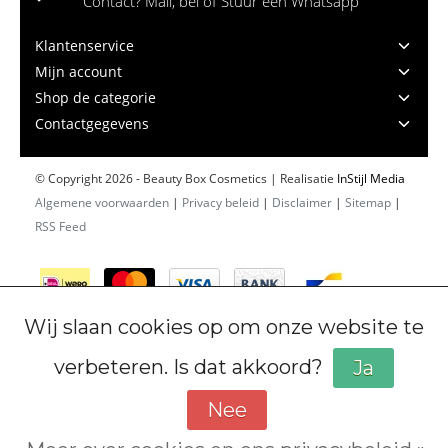
Contact? Mail, bel of Stuur een Whatsapp
Klantenservice
Mijn account
Shop de categorie
Contactgegevens
© Copyright 2026 - Beauty Box Cosmetics | Realisatie
InStijl Media
Algemene voorwaarden
|
Privacy beleid
|
Disclaimer
|
Sitemap
|
RSS Feed
Wij slaan cookies op om onze website te
verbeteren. Is dat akkoord?
Ja
Nee