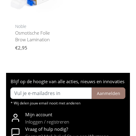
Noble
Osmotische Folie
Brow Lamination
€2,95
Blijf op de hoogte van alle acties, nieuws en innovaties
Aanmelden
* Wij delen jouw email nooit met anderen
Mijn account
Inloggen / registreren
Vraag of hulp nodig?