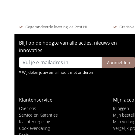
Gegarandeerde levering via Post NL
Gratis ve
Blijf op de hoogte van alle acties, nieuws en
innovaties
Aanmelden
* Wij delen jouw email nooit met anderen
Klantenservice
Mijn acco
Over ons
Inloggen
Service en Garanties
Mijn bestel
Klachtenregeling
Mijn verlangl
Cookieverklaring
Vergelijk p
Elysir