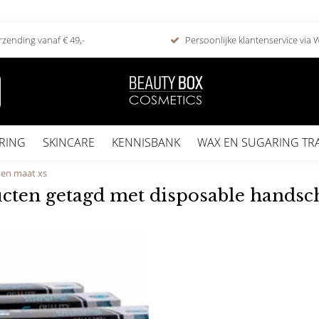
rzending vanaf € 49,-
Persoonlijke klantenservice via
RING
SKINCARE
KENNISBANK
WAX EN SUGARING TR
oen maat xs
cten getagd met disposable handsc