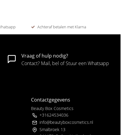
 Whatsapp
Achteraf betalen met Klarna
Vraag of hulp nodig?
Contact? Mail, bel of Stuur een Whatsapp
Contactgegevens
Beauty Box Cosmetics
+31624534036
info@beautyboxcosmetics.nl
Smalbroek 13