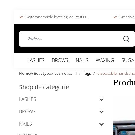
Gegarandeerde levering via Post NL
Gratis ve
LASHES
BROWS
NAILS
WAXING
SUGA
Home@Beautybox-cosmetics.nl
Tags
disposable handsch
Produ
Shop de categorie
LASHES
BROWS
NAILS