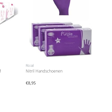
Ro.ial
M
Nitril Handschoenen
€8,95