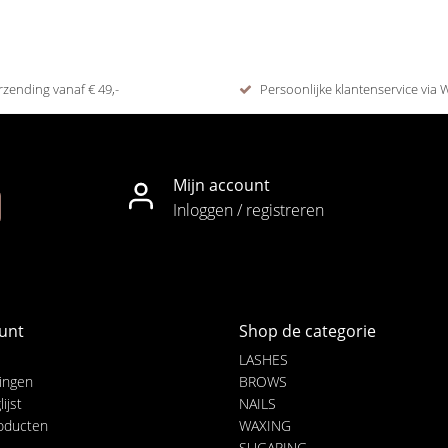
rzending vanaf € 49,-
Persoonlijke klantenservice via
Mijn account
Inloggen / registreren
unt
Shop de categorie
LASHES
lingen
BROWS
ijst
NAILS
roducten
WAXING
SUGARING