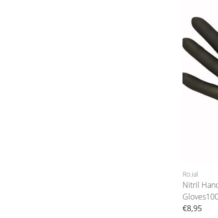
Ro.ial
Nitril Han
Gloves100
€8,95