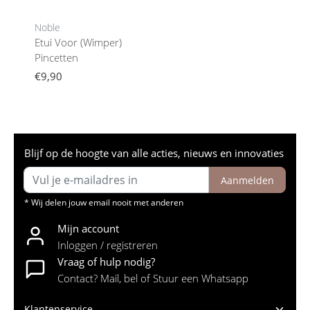
Noble
Etui Voor (Wimper)
Pincetten
€9,90
Blijf op de hoogte van alle acties, nieuws en innovaties
Aanmelden
* Wij delen jouw email nooit met anderen
Mijn account
Inloggen / registreren
Vraag of hulp nodig?
Contact? Mail, bel of Stuur een Whatsapp
Klantenservice