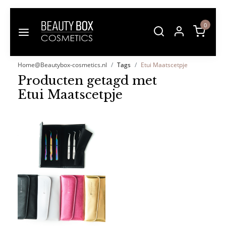
0
Home@Beautybox-cosmetics.nl
Tags
Etui Maatscetpje
Producten getagd met
Etui Maatscetpje