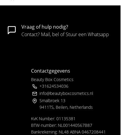
Vraag of hulp nodig?
Contact? Mail, bel of Stuur een Whatsapp
Contactgegevens
Beauty Box Cosmetics
+31624534036
info@beautyboxcosmetics.nl
Smalbroek 13
9411TS, Beilen, Netherlands
KvK Number: 01135381
BTW-number: NL001440567B87
Bankrekening: NL48 ABNA 0467208441