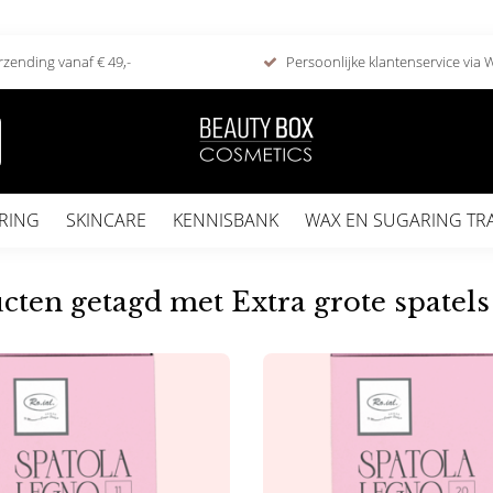
rzending vanaf € 49,-
Persoonlijke klantenservice via
RING
SKINCARE
KENNISBANK
WAX EN SUGARING TR
cten getagd met Extra grote spatels