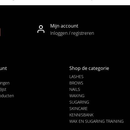
Mijn account
Inloggen / registreren
unt
Shop de categorie
LASHES
lingen
BROWS
ijst
NAILS
roducten
WAXING
SUGARING
SKINCARE
KENNISBANK
WAX EN SUGARING TRAINING