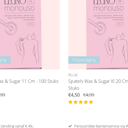
ging
Prijsverlaging
Ro.ial
ax & Sugar 11 Cm - 100 Stuks
Spatels Wax & Sugar Xl 20 Cm - 50
Stuks
,99
€4,50
€4,99
rzending vanaf € 49,-
Persoonlijke klantenservice via