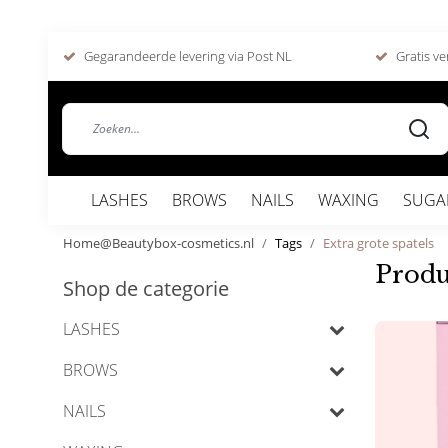
Gegarandeerde levering via Post NL
Gratis ve
LASHES
BROWS
NAILS
WAXING
SUGA
Home@Beautybox-cosmetics.nl
Tags
Extra grote spatels
Produ
Shop de categorie
LASHES
BROWS
NAILS