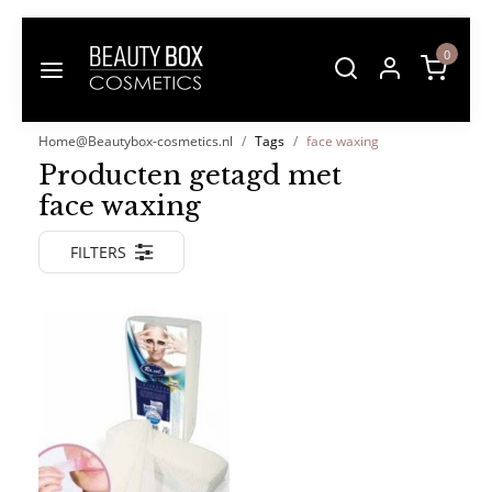
0
Home@Beautybox-cosmetics.nl
Tags
face waxing
Producten getagd met
face waxing
FILTERS