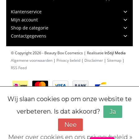
Klantenservice
Mijn account
Shop de categorie
Contactgegevens
© Copyright 2026 - Beauty Box Cosmetics | Realisatie
InStijl Media
Algemene voorwaarden
|
Privacy beleid
|
Disclaimer
|
Sitemap
|
RSS Feed
Wij slaan cookies op om onze website te
verbeteren. Is dat akkoord?
Ja
Nee
Meer over cookies en ons privacybeleid »