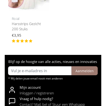
Ro.ial
Harsstrips Gezicht
200 Stuks
€3,95
Blijf op de hoogte van alle acties, nieuws en innovaties
Aanmelden
* Wij delen jouw email nooit met anderen
Mijn account
Inloggen / registreren
Vraag of hulp nodig?
Contact? Mail, bel of Stuur een Whatsapp