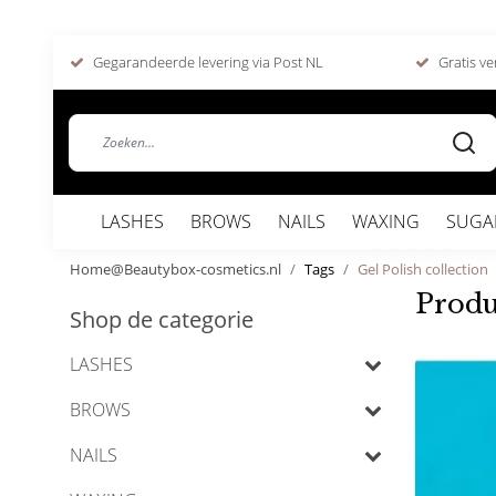
Gegarandeerde levering via Post NL
Gratis ve
LASHES
BROWS
NAILS
WAXING
SUGA
Home@Beautybox-cosmetics.nl
Tags
Gel Polish collection
Produ
Shop de categorie
LASHES
BROWS
NAILS