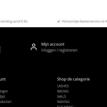
rzending vanaf € 49,-
Persoonlijke klantenservice via
Mijn account
Inloggen / registreren
unt
Shop de categorie
LASHES
lingen
BROWS
ijst
NAILS
roducten
WAXING
SUGARING