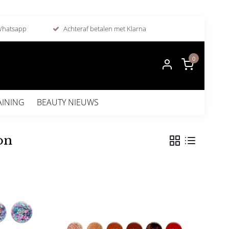
 Whatsapp
Achteraf betalen met Klarna
0
AINING
BEAUTY NIEUWS
on