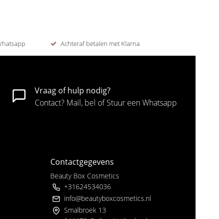
 Whatsapp
Achteraf betalen met Klarna
Vraag of hulp nodig?
Contact? Mail, bel of Stuur een Whatsapp
Contactgegevens
Beauty Box Cosmetics
+31624534036
info@beautyboxcosmetics.nl
Smalbroek 13