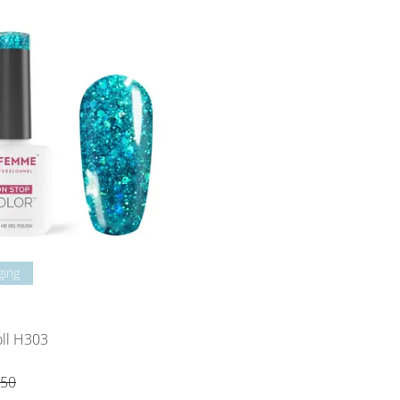
ging
ll H303
,50