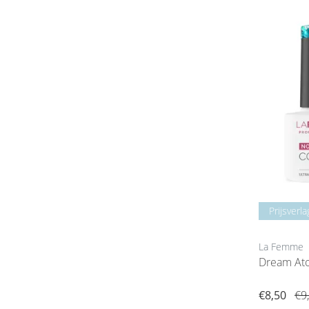
Prijsverla
La Femme
Dream Ato
€8,50
€9