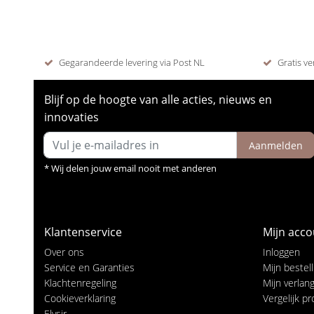
Gegarandeerde levering via Post NL
Gratis ve
Blijf op de hoogte van alle acties, nieuws en
innovaties
Aanmelden
* Wij delen jouw email nooit met anderen
Klantenservice
Mijn acco
Over ons
Inloggen
Service en Garanties
Mijn bestel
Klachtenregeling
Mijn verlangl
Cookieverklaring
Vergelijk p
Elysir